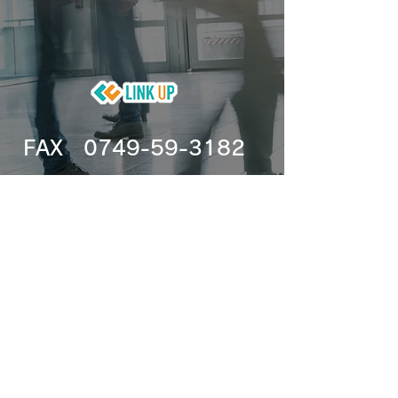
FAX
0749-59-3182
TEL
0749-59-3181
Email info@link-up11.com