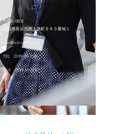
​​豊富な業務知識
〒526-0803
滋賀県長浜市西上坂町９６３番地１
​​企業様の業務形態を理解し,
人材派遣が必要な業務において豊富な知識を
info@link-up11.com
発揮致します。派遣だけでなく業務システム
も含めご相談に対応します。
TEL
0749-59-3181
FAX
0749-59-3182